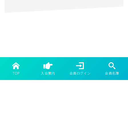
た。幅広い年齢層の歯科医師、歯科技工士、歯科衛
生士が在籍し会員相互に切磋琢磨し、日々の臨床の
レベルアップを目指し、歯科臨床を通し社会に貢献
しております。
福岡支部では、随時新入会員を受け付けております
ので、ご興味のある方はお気軽にお問い合わせくだ
さい。
TOP
入会案内
会員ログイン
会員名簿
お知らせ
活動報告を更新しました
活動報告を更新しました
活動報告を更新しました