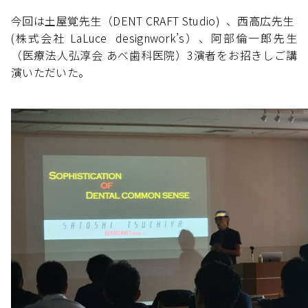
今回は土屋覚先生（DENT CRAFT Studio) 、西高広先生
(株式会社 LaLuce designwork’s）、阿部倫一郎先生
（医療法人弘淳会 あべ歯科医院）3演者をお招きしご講
演いただいた。