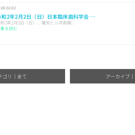
20.02.02
令和2年2月2日（日）日本臨床歯科学会 …
和2年2月2日（日）、電気ビル共創館...
記事を読む
テゴリ｜全て
アーカイブ｜