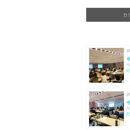
カ
20
令
20
令