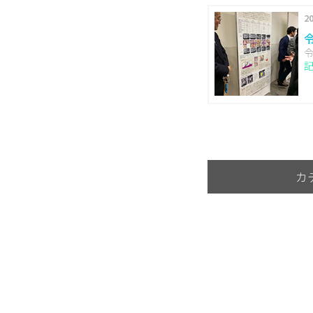
20
令
カ