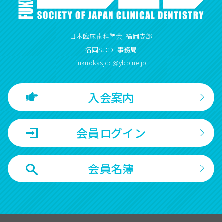
日本臨床歯科学会 福岡支部
福岡SJCD 事務局
fukuokasjcd@ybb.ne.jp
入会案内
会員ログイン
会員名簿