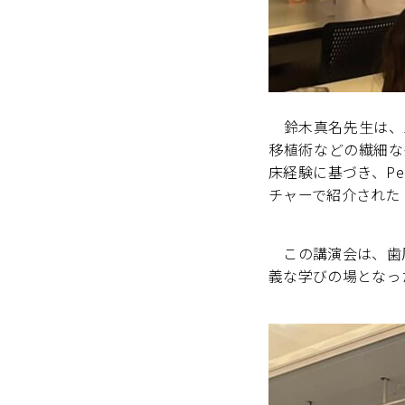
鈴木真名先生は、1
移植術などの繊細な
床経験に基づき、Per
チャーで紹介された 
この講演会は、歯周
義な学びの場となっ