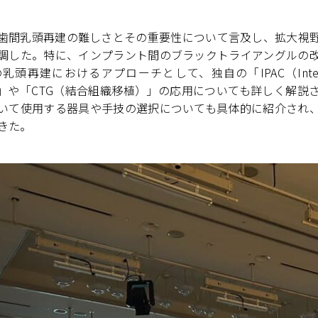
間乳頭再建の難しさとその重要性について言及し、拡大視
調した。​特に、インプラント間のブラックトライアングルの
再建におけるアプローチとして、独自の「IPAC（Interproxi
ック」や「CTG（結合組織移植）」の応用についても詳しく解説
いて使用する器具や手技の選択についても具体的に紹介され
た。​