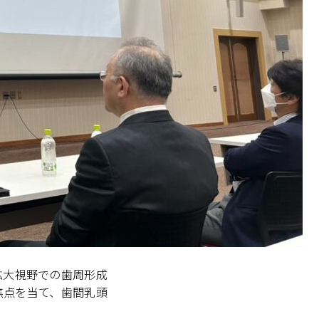
拡大視野での歯周形成
焦点を当て、歯間乳頭