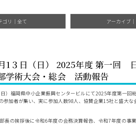
テゴリ｜全て
アーカイブ｜
1３日（日） 2025年度 第一回
部学術大会・総会 活動報告
（日）福岡県中小企業振興センタービルにて2025年度第一回
の参加者が集い、実に参加人数98人、協賛企業15社と盛大な
長の挨拶後に令和6年度の会務決算報告、令和7年度の事