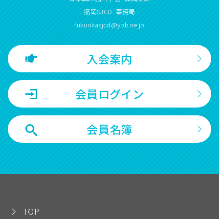
福岡SJCD 事務局
fukuokasjcd@ybb.ne.jp
入会案内
会員ログイン
会員名簿
TOP