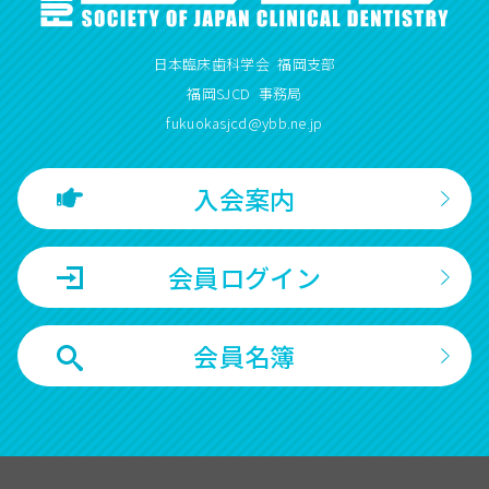
日本臨床歯科学会 福岡支部
福岡SJCD 事務局
fukuokasjcd@ybb.ne.jp
入会案内
会員ログイン
会員名簿