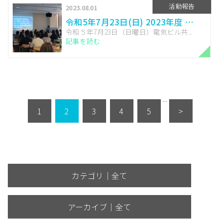
活動報告
2023.08.01
令和5年7月23日(日) 2023年度 …
令和５年7月23日（日曜日）電気ビル共...
記事を読む
<
»
...
1
2
3
4
5
>
カテゴリ｜全て
アーカイブ｜全て