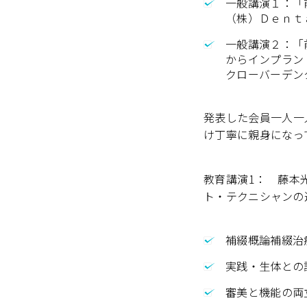
一般講演１：「
（株）Ｄｅｎｔ
一般講演２：「
からインプラン
クローバーデ
発表した会員一人一
け丁寧に親身になっ
教育講演1： 藤本
ト・テクニシャンの
補綴概論補綴治
実践・生体との
審美と機能の両