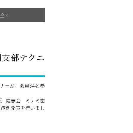
全て
岡支部テクニ
ナーが、会員34名参
医）健志会 ミナミ歯
り症例発表を行いまし