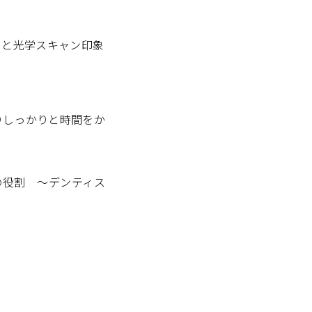
スと光学スキャン印象
りしっかりと時間をか
の役割 〜デンティス