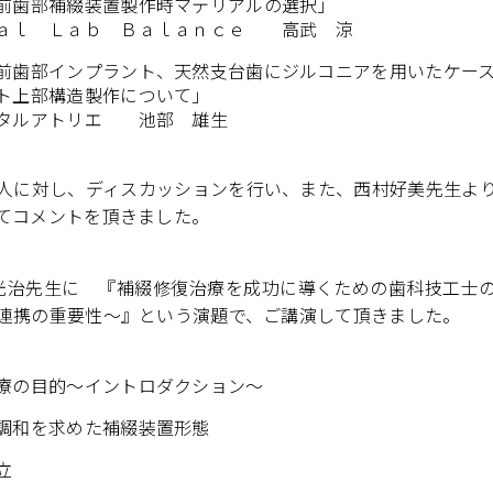
前歯部補綴装置製作時マテリアルの選択」
ａｌ Ｌａｂ Ｂａｌａｎｃｅ 高武 涼
前歯部インプラント、天然支台歯にジルコニアを用いたケー
ト上部構造製作について」
ンタルアトリエ 池部 雄生
人に対し、ディスカッションを行い、また、西村好美先生よ
てコメントを頂きました。
光治先生に 『補綴修復治療を成功に導くための歯科技工士
連携の重要性〜』という演題で、ご講演して頂きました。
療の目的～イントロダクション～
調和を求めた補綴装置形態
立