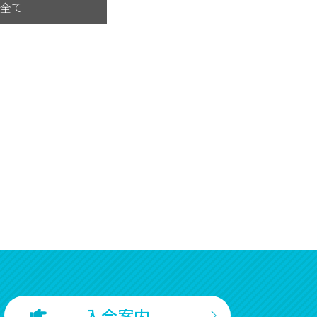
全て
入会案内