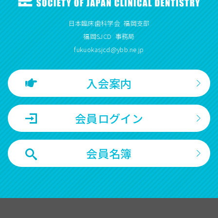
日本臨床歯科学会 福岡支部
福岡SJCD 事務局
fukuokasjcd@ybb.ne.jp
入会案内
会員ログイン
会員名簿