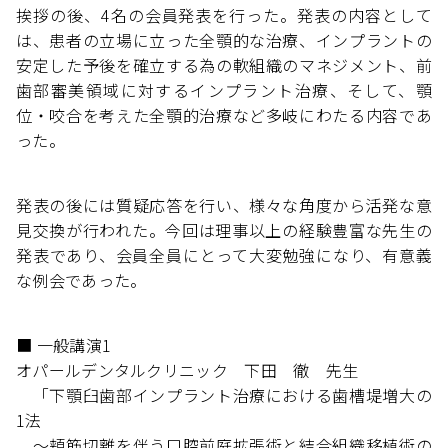
挨拶の後、4名の会員発表を行った。発表の内容として
は、患者の立場に立った全顎的な治療、インプラントの
安定した予後を確立する為の軟組織のマネジメント、前
歯部審美領域に対するインプラント治療、そして、顎
位・咬合を考えた全顎的治療など多岐にわたる内容であ
った。
発表の後には質疑応答を行い、様々な角度から活発な意
見交換が行われた。今回は理事以上の経験豊富な先生の
発表であり、会員全員にとって大変勉強になり、有意義
な例会であった。
■ 一般講演1
オパールデンタルクリニック 下田 徹 先生
「下顎臼歯部インプラント治療における歯槽堤増大の
1法
〜頬筋切離を伴う口腔前庭拡張術と結合組織移植術の