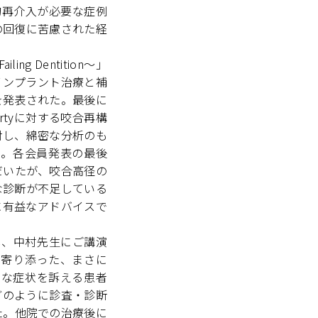
的再介入が必要な症例
の回復に苦慮された経
g Dentition～」
インプラント治療と補
を発表された。最後に
rtyに対する咬合再構
対し、綿密な分析のも
た。各会員発表の最後
だいたが、咬合高径の
な診断が不足している
に有益なアドバイスで
し、中村先生にご講演
に寄り添った、まさに
々な症状を訴える患者
どのように診査・診断
た。他院での治療後に