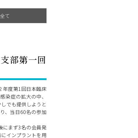
全て
岡支部第一回
２年度第1回日本臨床
ス感染症の拡大の中、
少しでも提供しようと
り、当日60名の参加
後にまず3名の会員発
者にインプラントを用