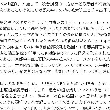
った1症例」と題して、咬合崩壊の一途をたどる患者の補綴
親であるという難しい状況の中、欠損の拡大防止と咬合高径
径の変更を伴う咬合再構成の１例～Treatment beforeFailin
損放置により咬合高径が低下したと思われる症例に対して、
ティカルストップの確立と咬合平面の是正に取り組んだ経過
臼歯部欠損から生じたと考えられる歯体移動とWear prope
部欠損放置とそれに伴う前歯部咬耗を起因とする審美障害に
療と矯正治療を併用した包括治療を行った経過を発表され
である東京都中央区ご開業の中村茂人先生にコメントをいた
に対し、垂直的な診断はしっかり行っているものの、水平的
摘があり、発表者のみならず、参加した我々にとっても非常
長：名取徹先生）は、「EBMとNBMを考慮した臨床」と題
重度歯周病患者に対して、患者の歯を残したいという想い
療経過を呈示された。後半は、咬合に起因すると思われる様
のように顎位のずれが起こっていくのか？またそれに対して
か？をシェーマを用いて非常にわかりやすく、解説いただい