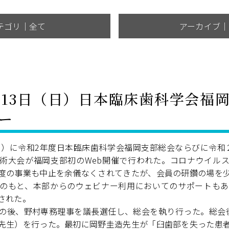
テゴリ｜全て
アーカイブ｜
月13日（日）日本臨床歯科学会福
ー
（日）に令和2年度日本臨床歯科学会福岡支部総会ならびに令和
術大会が福岡支部初のWeb開催で行われた。コロナウイル
度の事業も中止を余儀なくされてきたが、会員の研鑽の場を
のもと、本部からのウェビナー利用においてのサポートもあ
された。
の後、野村専務理事を議長選任し、総会を執り行った。総会
先生）を行った。最初に岡野圭造先生が「臼歯部を失った患