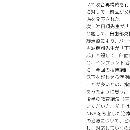
いて咬合再構成を行
に対して、前医が父
過を発表された。
次に沖田順先生が「咬合高
と題して、臼歯部欠
綴治療により、バー
古波蔵翔先生が「下顎
成」と題して、臼歯
と、インプラント治
に、今回の招待講師
低下を疑わせる症例
ことが多いとのご指
あったように思う。
後半の教育講演（座
いただいた。前半は
NBMを考慮した治
の治療について、ど
し、対応していくの