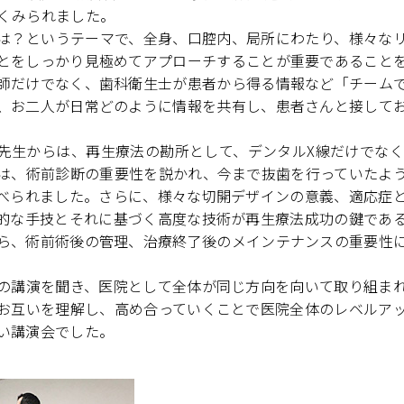
くみられました。
は？というテーマで、全身、口腔内、局所にわたり、様々な
とをしっかり見極めてアプローチすることが重要であること
師だけでなく、歯科衛生士が患者から得る情報など「チーム
、お二人が日常どのように情報を共有し、患者さんと接して
先生からは、再生療法の勘所として、デンタルX線だけでなく
は、術前診断の重要性を説かれ、今まで抜歯を行っていたよ
べられました。さらに、様々な切開デザインの意義、適応症
的な手技とそれに基づく高度な技術が再生療法成功の鍵であ
ら、術前術後の管理、治療終了後のメインテナンスの重要性
の講演を聞き、医院として全体が同じ方向を向いて取り組ま
お互いを理解し、高め合っていくことで医院全体のレベルア
い講演会でした。