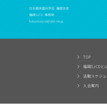
日本臨床歯科学会 福岡支部
福岡SJCD 事務局
fukuokasjcd@ybb.ne.jp
TOP
福岡SJCDと
活動スケジュ
入会案内