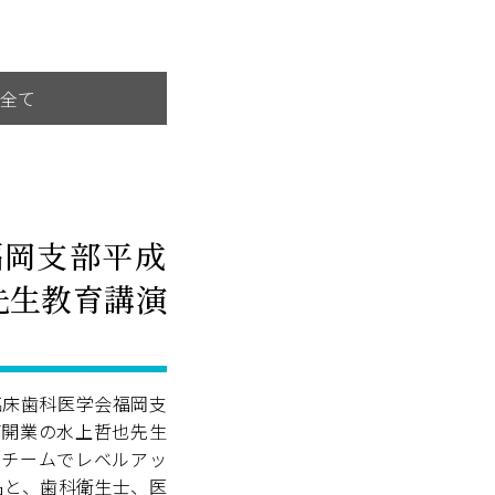
全て
福岡支部平成
先生教育講演
臨床歯科医学会福岡支
ご開業の水上哲也先生
「チームでレベルアッ
名と、歯科衛生士、医