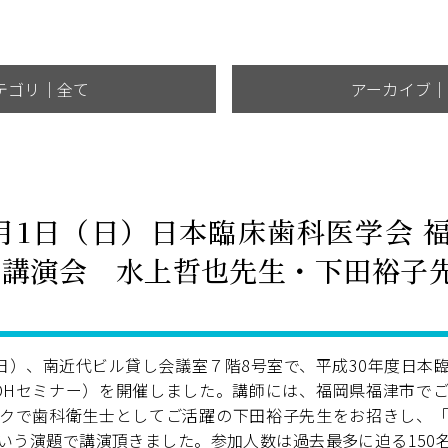
テゴリ｜全て
アーカイブ｜
7月1日（日）日本臨床歯科医学会 
学術講演会 水上哲也先生・下田裕子
（日）、南近代ビル貸し会議室７階8号室で、平成30年度日本
.DHセミナー）を開催しました。講師には、福岡県福津市で
クで歯科衛生士としてご活躍の下田裕子先生をお招きし、
いう演題で講演頂きました。参加人数は過去最多に迫る150